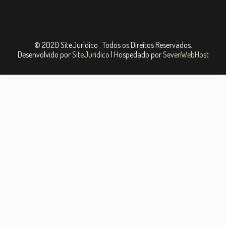
© 2020 SiteJurídico . Todos os Direitos Reservados.
Desenvolvido por
SiteJurídico
| Hospedado por
SevenWebHost