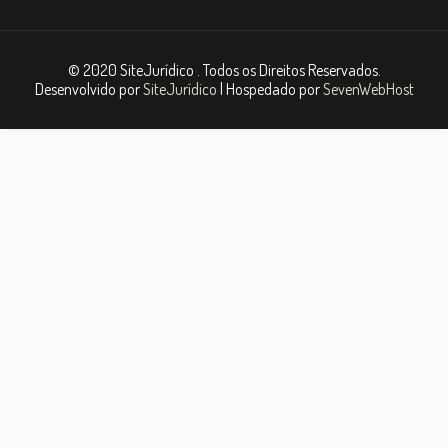
© 2020 SiteJurídico . Todos os Direitos Reservados.
Desenvolvido por
SiteJurídico
| Hospedado por
SevenWebHost