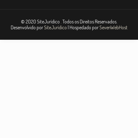
© 2020 SiteJurídico . Todos os Direitos Reservados.
Desenvolvido por
SiteJurídico
| Hospedado por
SevenWebHost