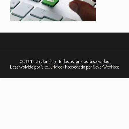
© 2020 SiteJurídico . Todos os Direitos Reservados.
Desenvolvido por
SiteJurídico
| Hospedado por
SevenWebHost