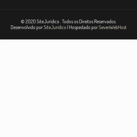
© 2020 SiteJurídico . Todos os Direitos Reservados.
Desenvolvido por
SiteJurídico
| Hospedado por
SevenWebHost