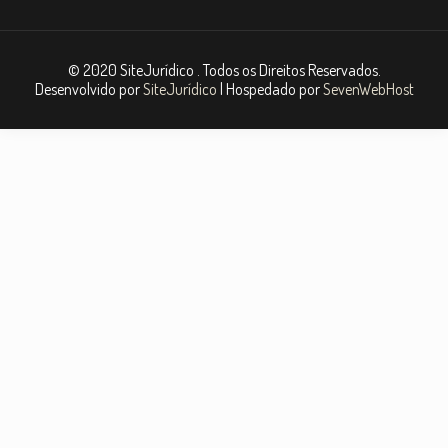
© 2020 SiteJurídico . Todos os Direitos Reservados.
Desenvolvido por
SiteJurídico
| Hospedado por
SevenWebHost