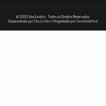
© 2020 SiteJurídico . Todos os Direitos Reservados.
Desenvolvido por
SiteJurídico
| Hospedado por
SevenWebHost