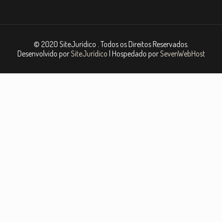
© 2020 SiteJurídico . Todos os Direitos Reservados.
Desenvolvido por
SiteJurídico
| Hospedado por
SevenWebHost