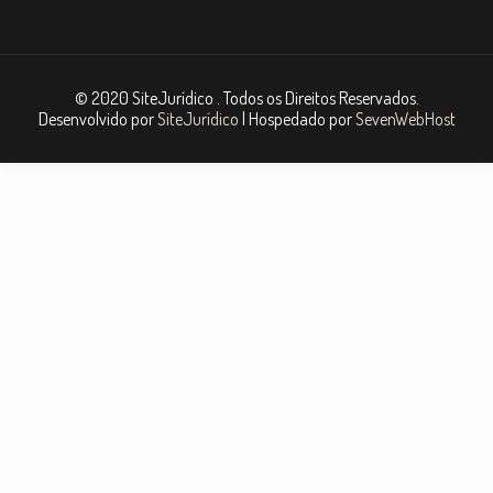
© 2020 SiteJurídico . Todos os Direitos Reservados.
Desenvolvido por
SiteJurídico
| Hospedado por
SevenWebHost