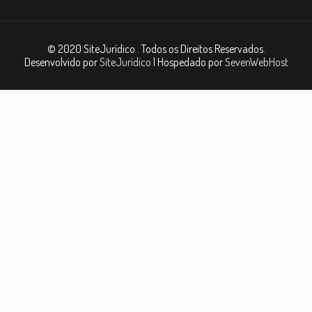
© 2020 SiteJurídico . Todos os Direitos Reservados.
Desenvolvido por
SiteJurídico
| Hospedado por
SevenWebHost