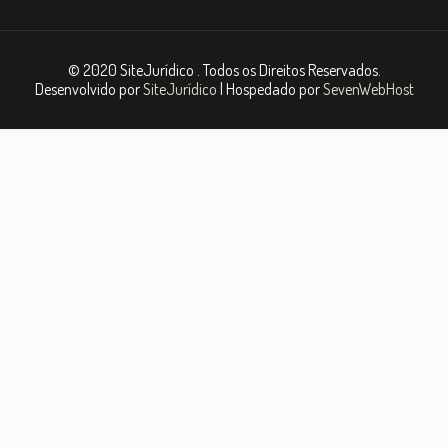
© 2020 SiteJurídico . Todos os Direitos Reservados.
Desenvolvido por
SiteJurídico
| Hospedado por
SevenWebHost