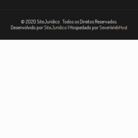
© 2020 SiteJurídico . Todos os Direitos Reservados.
Desenvolvido por
SiteJurídico
| Hospedado por
SevenWebHost