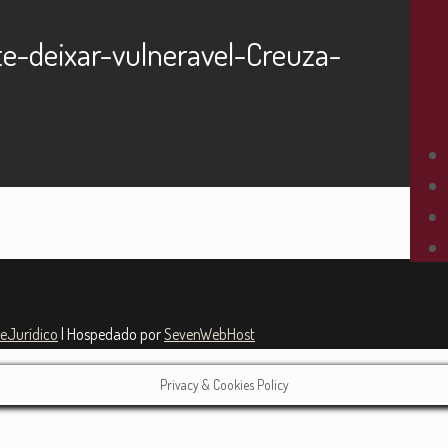
e-deixar-vulneravel-Creuza-
teJurídico
| Hospedado por
SevenWebHost
Privacy & Cookies Policy