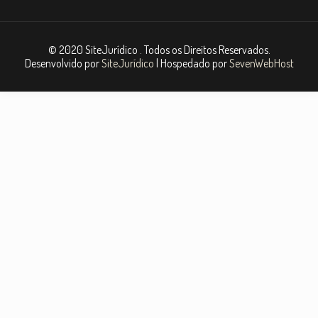
© 2020 SiteJurídico . Todos os Direitos Reservados.
Desenvolvido por
SiteJurídico
| Hospedado por
SevenWebHost