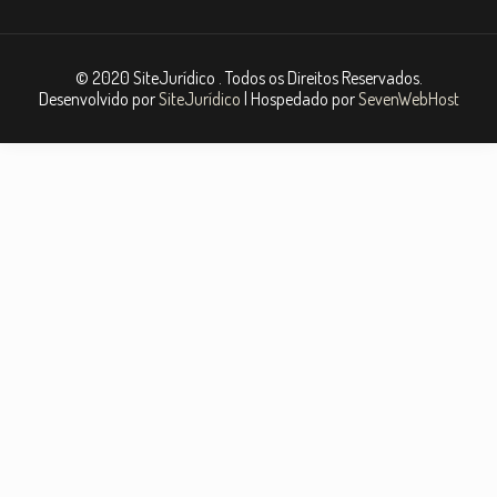
© 2020 SiteJurídico . Todos os Direitos Reservados.
Desenvolvido por
SiteJurídico
| Hospedado por
SevenWebHost