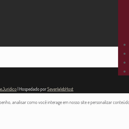
teJurídico
| Hospedado por
SevenWebHost
nho, analisar como você interage em nosso site e personalizar conteúdo. 