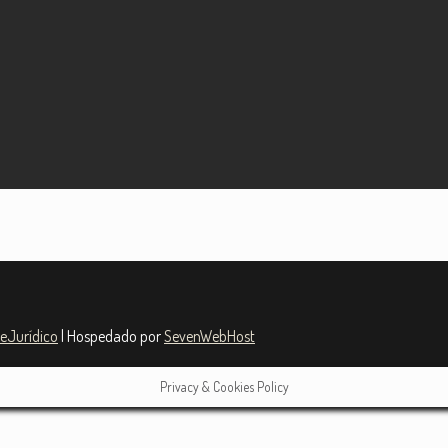
teJurídico
| Hospedado por
SevenWebHost
Privacy & Cookies Policy