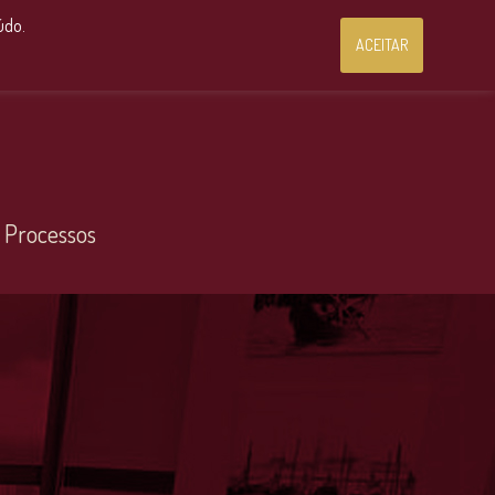
Consultoria Jurídica OnLine
údo.
ACEITAR
 Processos