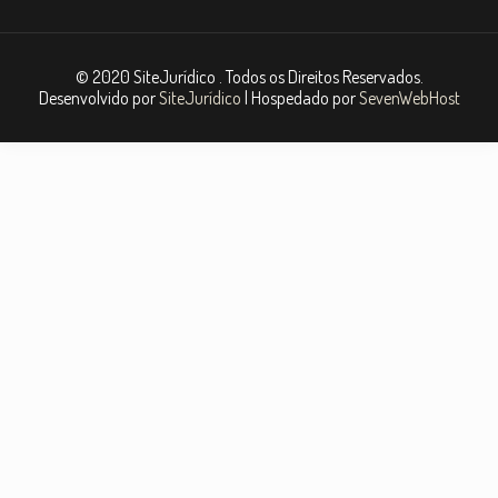
© 2020 SiteJurídico . Todos os Direitos Reservados.
Desenvolvido por
SiteJurídico
| Hospedado por
SevenWebHost