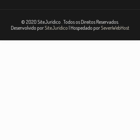
© 2020 SiteJurídico . Todos os Direitos Reservados.
Desenvolvido por
SiteJurídico
| Hospedado por
SevenWebHost