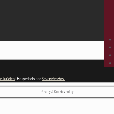
teJurídico
| Hospedado por
SevenWebHost
Privacy & Cookies Policy