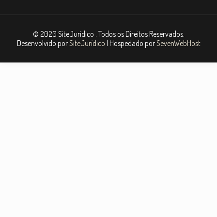
© 2020 SiteJurídico . Todos os Direitos Reservados.
Desenvolvido por
SiteJurídico
| Hospedado por
SevenWebHost