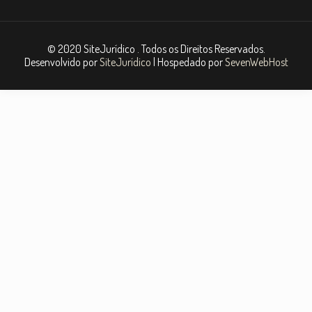
© 2020 SiteJurídico . Todos os Direitos Reservados.
Desenvolvido por
SiteJurídico
| Hospedado por
SevenWebHost