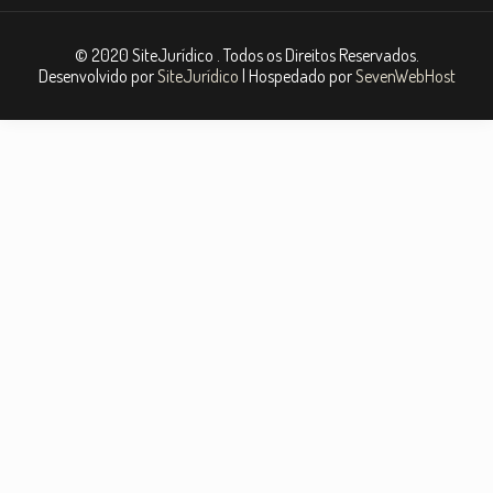
© 2020 SiteJurídico . Todos os Direitos Reservados.
Desenvolvido por
SiteJurídico
| Hospedado por
SevenWebHost