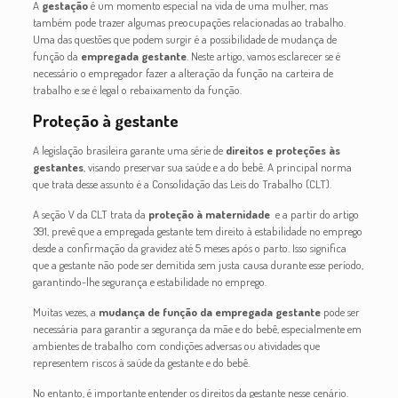
A
gestação
é um momento especial na vida de uma mulher, mas
também pode trazer algumas preocupações relacionadas ao trabalho.
Uma das questões que podem surgir é a possibilidade de mudança de
função da
empregada gestante
. Neste artigo, vamos esclarecer se é
necessário o empregador fazer a alteração da função na carteira de
trabalho e se é legal o rebaixamento da função.
Proteção à gestante
A legislação brasileira garante uma série de
direitos e proteções às
gestantes
, visando preservar sua saúde e a do bebê. A principal norma
que trata desse assunto é a Consolidação das Leis do Trabalho (CLT).
A seção V da CLT trata da
proteção à maternidade
e a partir do artigo
391, prevê que a empregada gestante tem direito à estabilidade no emprego
desde a confirmação da gravidez até 5 meses após o parto. Isso significa
que a gestante não pode ser demitida sem justa causa durante esse período,
garantindo-lhe segurança e estabilidade no emprego.
Muitas vezes, a
mudança de função da empregada gestante
pode ser
necessária para garantir a segurança da mãe e do bebê, especialmente em
ambientes de trabalho com condições adversas ou atividades que
representem riscos à saúde da gestante e do bebê.
No entanto, é importante entender os direitos da gestante nesse cenário.