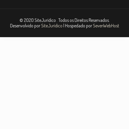
© 2020 SiteJurídico . Todos os Direitos Reservados.
Desenvolvido por
SiteJurídico
| Hospedado por
SevenWebHost