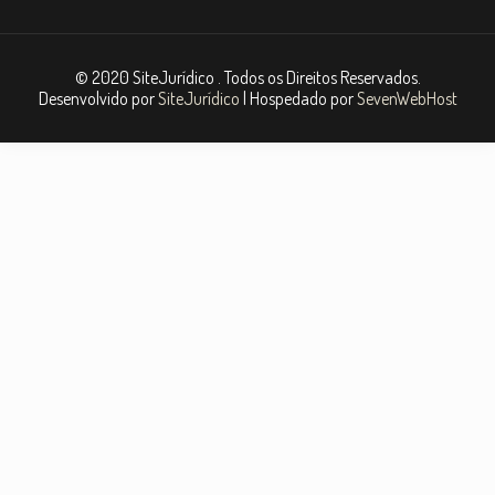
© 2020 SiteJurídico . Todos os Direitos Reservados.
Desenvolvido por
SiteJurídico
| Hospedado por
SevenWebHost