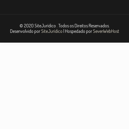
© 2020 SiteJurídico . Todos os Direitos Reservados.
Desenvolvido por
SiteJurídico
| Hospedado por
SevenWebHost