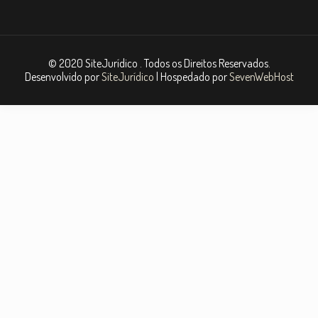
© 2020 SiteJurídico . Todos os Direitos Reservados.
Desenvolvido por
SiteJurídico
| Hospedado por
SevenWebHost