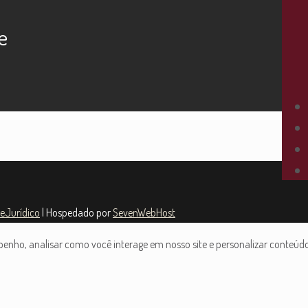
e
teJurídico
| Hospedado por
SevenWebHost
nho, analisar como você interage em nosso site e personalizar conteúdo. 