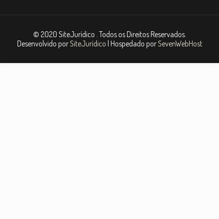
© 2020 SiteJurídico . Todos os Direitos Reservados.
Desenvolvido por
SiteJurídico
| Hospedado por
SevenWebHost