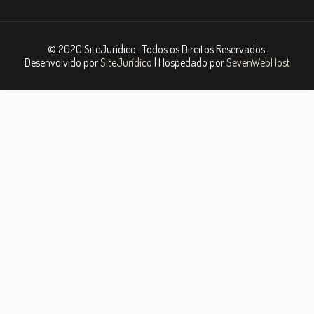
© 2020 SiteJurídico . Todos os Direitos Reservados.
Desenvolvido por
SiteJurídico
| Hospedado por
SevenWebHost