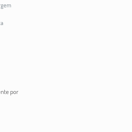
argem
ta
ente por