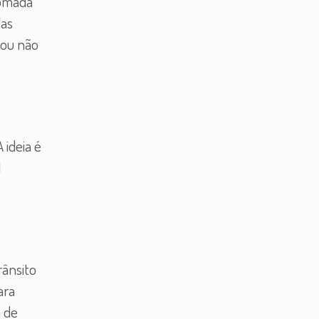
tomada
das
 ou não
 ideia é
l
rânsito
ara
a de