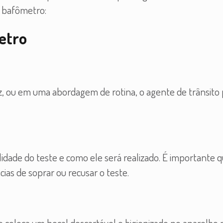
o bafômetro:
etro
z, ou em uma abordagem de rotina, o agente de trânsito
alidade do teste e como ele será realizado. É importante 
as de soprar ou recusar o teste.
e coloca um bocal descartável e higienizado no aparelho 