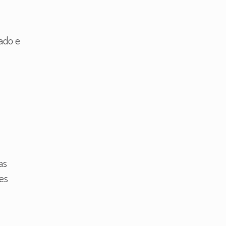
ado e
as
es