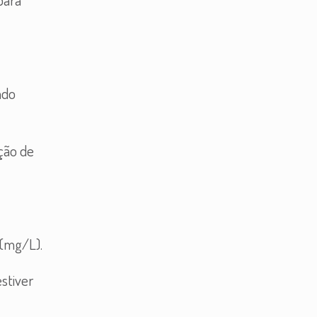
ado
ação de
 (mg/L).
stiver