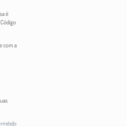
sa é
 Código
 e com a
duas
ermitido