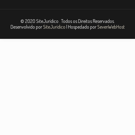
© 2020 SiteJurídico . Todos os Direitos Reservados.
Desenvolvido por
SiteJurídico
| Hospedado por
SevenWebHost