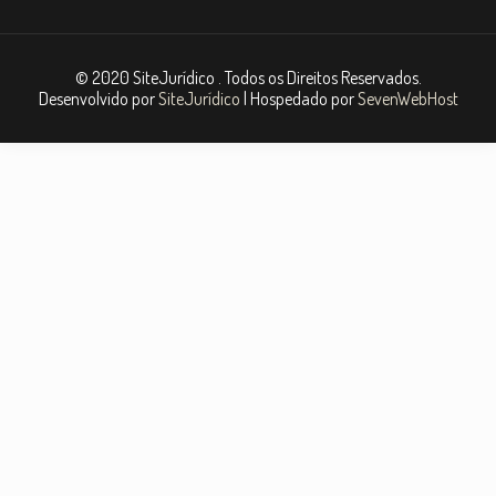
© 2020 SiteJurídico . Todos os Direitos Reservados.
Desenvolvido por
SiteJurídico
| Hospedado por
SevenWebHost