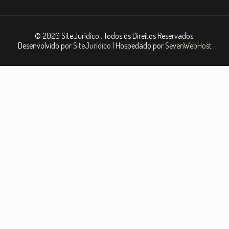
© 2020 SiteJurídico . Todos os Direitos Reservados.
Desenvolvido por
SiteJurídico
| Hospedado por
SevenWebHost