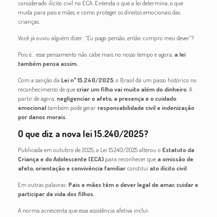
considerado ilícito civil no ECA. Entenda o que a lei determina, o que
muda para pais e mães, e como proteger os direitos emocionais das
crianças.
Você já ouviu alguém dizer: “Eu pago pensão, então cumpro meu dever”?
Pois é… esse pensamento não cabe mais no nosso tempo e agora,
a lei
também pensa assim.
Com a sanção da
Lei nº 15.240/2025
, o Brasil dá um passo histórico no
reconhecimento de que
criar um filho vai muito além do dinheiro
. A
partir de agora,
negligenciar o afeto, a presença e o cuidado
emocional
também pode gerar
responsabilidade civil e indenização
por danos morais.
O que diz a nova lei 15.240/2025?
Publicada em outubro de 2025, a Lei 15.240/2025 alterou o
Estatuto da
Criança e do Adolescente (ECA)
para reconhecer que
a omissão de
afeto, orientação e convivência familiar
constitui
ato ilícito civil
.
Em outras palavras:
Pais e mães têm o dever legal de amar, cuidar e
participar da vida dos filhos.
A norma acrescenta que essa assistência afetiva inclui: