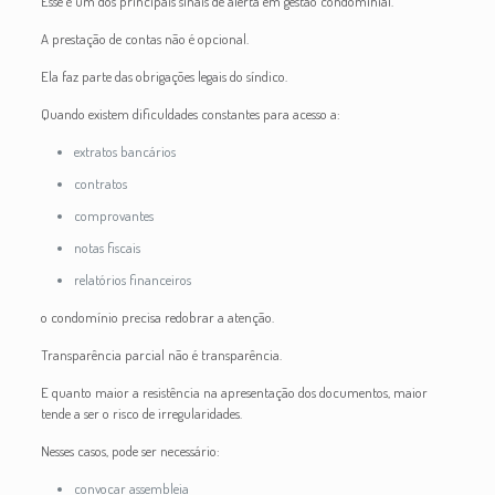
Esse é um dos principais sinais de alerta em gestão condominial.
A prestação de contas não é opcional.
Ela faz parte das obrigações legais do síndico.
Quando existem dificuldades constantes para acesso a:
extratos bancários
contratos
comprovantes
notas fiscais
relatórios financeiros
o condomínio precisa redobrar a atenção.
Transparência parcial não é transparência.
E quanto maior a resistência na apresentação dos documentos, maior
tende a ser o risco de irregularidades.
Nesses casos, pode ser necessário:
convocar assembleia