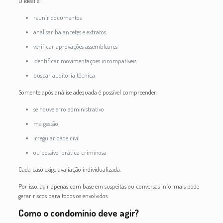
O ideal é:
reunir documentos
analisar balancetes e extratos
verificar aprovações assembleares
identificar movimentações incompatíveis
buscar auditoria técnica
Somente após análise adequada é possível compreender:
se houve erro administrativo
má gestão
irregularidade civil
ou possível prática criminosa
Cada caso exige avaliação individualizada.
Por isso, agir apenas com base em suspeitas ou conversas informais pode
gerar riscos para todos os envolvidos.
Como o condomínio deve agir?