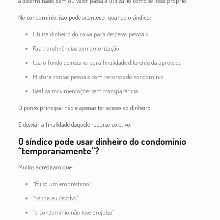
a determinado bem ou valor passa a utilizá-lo como se fosse próprio.
No condomínio, isso pode acontecer quando o síndico:
Utiliza dinheiro do caixa para despesas pessoais
Faz transferências sem autorização
Usa o fundo de reserva para finalidade diferente da aprovada
Mistura contas pessoais com recursos do condomínio
Realiza movimentações sem transparência
O ponto principal não é apenas ter acesso ao dinheiro.
É desviar a finalidade daquele recurso coletivo.
O síndico pode usar dinheiro do condomínio
“temporariamente”?
Muitos acreditam que:
“foi só um empréstimo”
“depois eu devolvo”
“o condomínio não teve prejuízo”