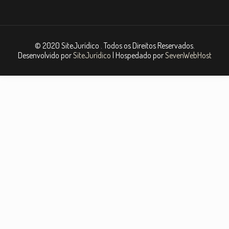
© 2020 SiteJurídico . Todos os Direitos Reservados.
Desenvolvido por
SiteJurídico
| Hospedado por
SevenWebHost