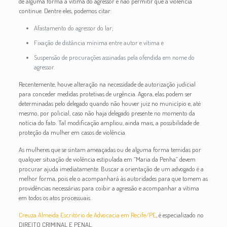
de alguma forma a vítima do agressor e não permitir que a violência
continue. Dentre eles, podemos citar:
Afastamento do agressor do lar;
Fixação de distância mínima entre autor e vítima e
Suspensão de procurações assinadas pela ofendida em nome do
agressor.
Recentemente, houve alteração na necessidade de autorização judicial
para conceder medidas protetivas de urgência. Agora, elas podem ser
determinadas pelo delegado quando não houver juiz no município e, até
mesmo, por policial, caso não haja delegado presente no momento da
notícia do fato. Tal modificação ampliou, ainda mais, a possibilidade de
proteção da mulher em casos de violência.
As mulheres que se sintam ameaçadas ou de alguma forma temidas por
qualquer situação de violência estipulada em “Maria da Penha” devem
procurar ajuda imediatamente. Buscar a orientação de um advogado é a
melhor forma, pois ele o acompanhará às autoridades para que tomem as
providências necessárias para coibir a agressão e acompanhar a vítima
em todos os atos processuais.
Creuza Almeida Escritório de Advocacia em Recife/PE
, é especializado no
DIREITO CRIMINAL E PENAL.