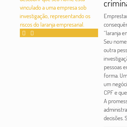
crimin
Emprestar
consequên
“laranja 
Seu nome
outra pes
investigaç
pessoas 
forma. Um 
um negócio
CPF e que 
A promess
administra
decisões.