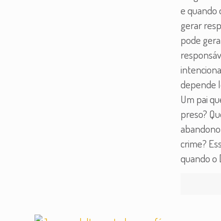
e quando 
gerar resp
pode gera
responsáve
intencion
depende l
Um pai qu
preso? Q
abandono 
crime? Es
quando o