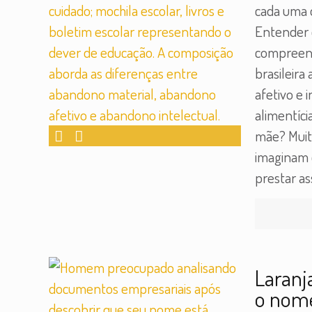
cada uma d
Entender 
compreend
brasileira
afetivo e 
alimentíci
mãe? Muit
imaginam 
prestar as
Laranj
o nom