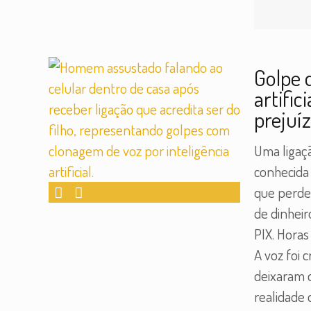
Golpe 
artifi
prejuí
Uma ligaç
conhecida 
que perdeu
de dinheir
PIX. Horas
A voz foi c
deixaram 
realidade 