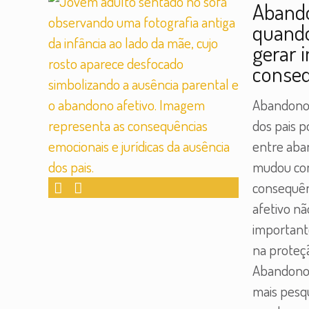
Abando
quando
gerar 
conseq
Abandono 
dos pais p
entre aba
mudou com
consequên
afetivo nã
importante
na proteçã
Abandono 
mais pesq