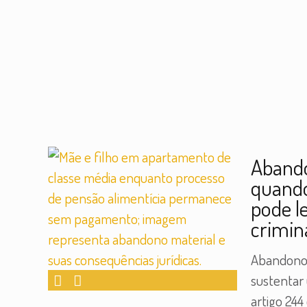
Abando
quando
pode l
crimin
Abandono 
sustentar 
artigo 244