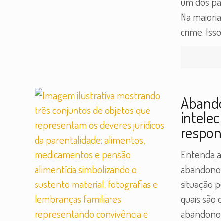
um dos pa
Na maioria
crime. Iss
Abando
intelec
respon
Entenda a
abandono 
situação p
quais são 
abandono 