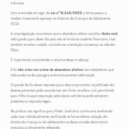
tribunais.
Com a entrada em vigor da
Lei nº 15.240/2025
, o tema passou a
receber tratamento expresso no Estatuto da Criança e do Adolescente
(ECA).
A nova legislação reconheceu que o abandono afetivo constitui
ilícito civil
,
reforçando que o dever dos pais não se limita ao sustento financeiro, mas
também envolve cuidado, convivência, orientação e presença na vida dos
filhos.
É importante compreender o alcance dessa mudança.
A lei
não criou um crime de abandono afetivo
nem estabeleceu que
toda ausência dos pais gera automaticamente indenização.
O que ela fez foi deixar expresso que o descumprimento injustificado dos
deveres parentais pode caracterizar ato ilícito na esfera civil, permitindo
que o filho busque reparação pelos danos sofridos quando estiverem
presentes os requisitos legais.
Na prática, isso significa que o Poder Judiciário continuará analisando
cada caso individualmente, verificando se houve efetiva violação dos
direitos da criança ou do adolescente e se dessa omissão decorreram
prejuízos juridicamente relevantes.