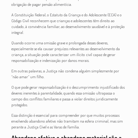
obrigação de pagar pensão alimentícia.
A Constituição Federal, o Estatuto da Criança e do Adolescente (ECA) e o
Código Civil reconhecem que crianças e adolescentes têm direito ao
cuidado, à convivência familiar, ao desenvolvimento saudável e à proteção
integral.
Quando ocorre uma omissão grave e prolongada desses deveres,
especialmente se ela causar prejuízos relevantes ao desenvolvimento da
criança, a situação pode caracterizar um ilícito civil capaz de gerar
responsabilização e indenização por danos morais.
Em outras palavras, a Justiça não condena alguém simplesmente por
“não amar” um filho.
O que pode gerar responsabilização é o descumprimento injustificado dos
deveres inerentes à parentalidade, quando essa omissão ultrapassa o
campo dos conflitos familiares e passa a violar direitos juridicamente
protegidos.
Essa distinção é essencial para compreender por que muitos processos
envolvendo abandono afetivo não tramitam na esfera criminal, mas sim
perante a Justiça Cível e as Varas de Família.
Abandono afetivo e abandono material são a