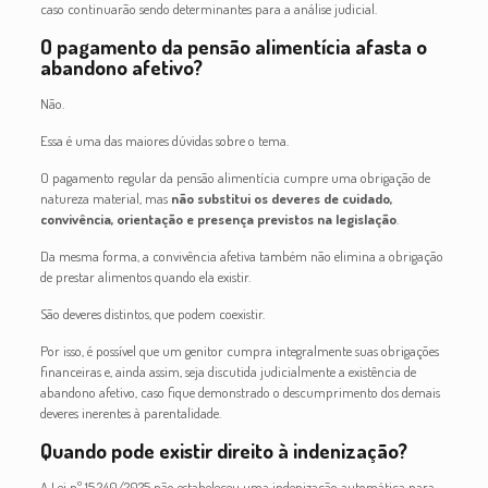
caso continuarão sendo determinantes para a análise judicial.
O pagamento da pensão alimentícia afasta o
abandono afetivo?
Não.
Essa é uma das maiores dúvidas sobre o tema.
O pagamento regular da pensão alimentícia cumpre uma obrigação de
natureza material, mas
não substitui os deveres de cuidado,
convivência, orientação e presença previstos na legislação
.
Da mesma forma, a convivência afetiva também não elimina a obrigação
de prestar alimentos quando ela existir.
São deveres distintos, que podem coexistir.
Por isso, é possível que um genitor cumpra integralmente suas obrigações
financeiras e, ainda assim, seja discutida judicialmente a existência de
abandono afetivo, caso fique demonstrado o descumprimento dos demais
deveres inerentes à parentalidade.
Quando pode existir direito à indenização?
A Lei nº 15.240/2025 não estabeleceu uma indenização automática para