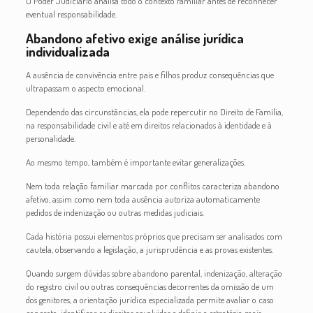
O Poder Judiciário analisa todo o contexto familiar antes de reconhecer
eventual responsabilidade.
Abandono afetivo exige análise jurídica
individualizada
A ausência de convivência entre pais e filhos produz consequências que
ultrapassam o aspecto emocional.
Dependendo das circunstâncias, ela pode repercutir no Direito de Família,
na responsabilidade civil e até em direitos relacionados à identidade e à
personalidade.
Ao mesmo tempo, também é importante evitar generalizações.
Nem toda relação familiar marcada por conflitos caracteriza abandono
afetivo, assim como nem toda ausência autoriza automaticamente
pedidos de indenização ou outras medidas judiciais.
Cada história possui elementos próprios que precisam ser analisados com
cautela, observando a legislação, a jurisprudência e as provas existentes.
Quando surgem dúvidas sobre abandono parental, indenização, alteração
do registro civil ou outras consequências decorrentes da omissão de um
dos genitores, a orientação jurídica especializada permite avaliar o caso
concreto, identificar os direitos envolvidos e definir a estratégia mais