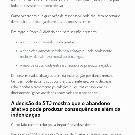
todos os casos de abandono afetivo.
Como ocorre em qualquer ação de responsabilidade civil, será necessário
demonstrar a presença dos requisitos previstos em lei.
Em regra, o Poder Judiciário analisará se estão presentes:
a conduta omissiva ilícita do genitor;
o dano efetivamente sofrido pela criança ou pelo adolescente,
inclusive de natureza moral ou psicológica;
o nexo de causalidade entre a omissão e os prejuízos alegados.
Em determinadas situações, além da indenização por danos morais,
também poderão ser discutidos prejuízos materiais, como despesas
relacionadas a tratamento psicológico ou outras consequências
diretamente ligadas aos danos provocados pelo abandono.
A decisão do STJ mostra que o abandono
afetivo pode produzir consequências além da
indenização
Outro fato recente reforçou a importância desse debate.
Em abril de 2026, o Superior Tribunal de Justiça autorizou, em um caso