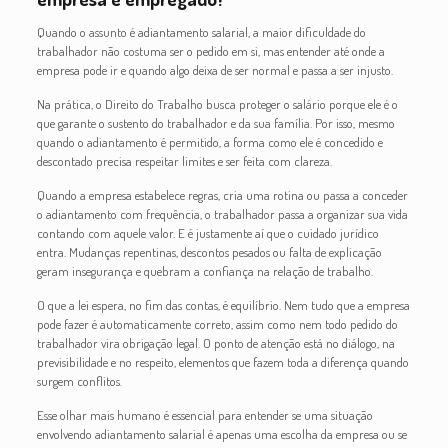
Quando o assunto é adiantamento salarial, a maior dificuldade do
trabalhador não costuma ser o pedido em si, mas entender até onde a
empresa pode ir e quando algo deixa de ser normal e passa a ser injusto.
Na prática, o Direito do Trabalho busca proteger o salário porque ele é o
que garante o sustento do trabalhador e da sua família. Por isso, mesmo
quando o adiantamento é permitido, a forma como ele é concedido e
descontado precisa respeitar limites e ser feita com clareza.
Quando a empresa estabelece regras, cria uma rotina ou passa a conceder
o adiantamento com frequência, o trabalhador passa a organizar sua vida
contando com aquele valor. E é justamente aí que o cuidado jurídico
entra. Mudanças repentinas, descontos pesados ou falta de explicação
geram insegurança e quebram a confiança na relação de trabalho.
O que a lei espera, no fim das contas, é equilíbrio. Nem tudo que a empresa
pode fazer é automaticamente correto, assim como nem todo pedido do
trabalhador vira obrigação legal. O ponto de atenção está no diálogo, na
previsibilidade e no respeito, elementos que fazem toda a diferença quando
surgem conflitos.
Esse olhar mais humano é essencial para entender se uma situação
envolvendo adiantamento salarial é apenas uma escolha da empresa ou se