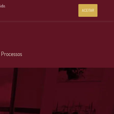
Consultoria Jurídica OnLine
údo.
ACEITAR
 Processos