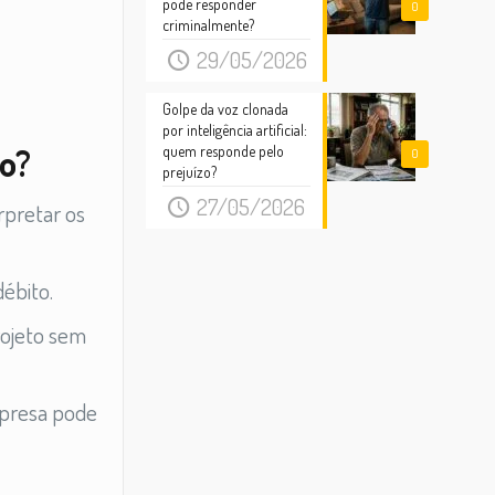
pode responder
0
criminalmente?
29/05/2026
Golpe da voz clonada
por inteligência artificial:
to?
quem responde pelo
0
prejuízo?
27/05/2026
rpretar os
débito.
rojeto sem
mpresa pode