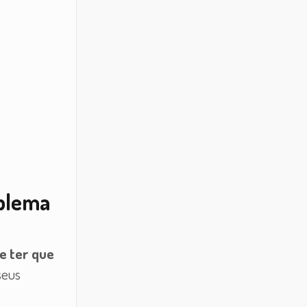
oblema
e ter que
seus