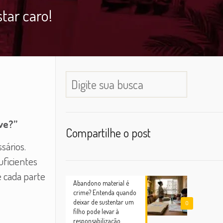
tar caro!
ve?”
Compartilhe o post
sários.
ficientes
 cada parte
Abandono material é
crime? Entenda quando
deixar de sustentar um
0
filho pode levar à
responsabilização