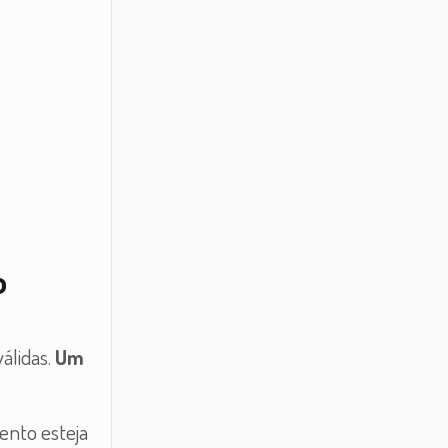
o
álidas.
Um
ento esteja