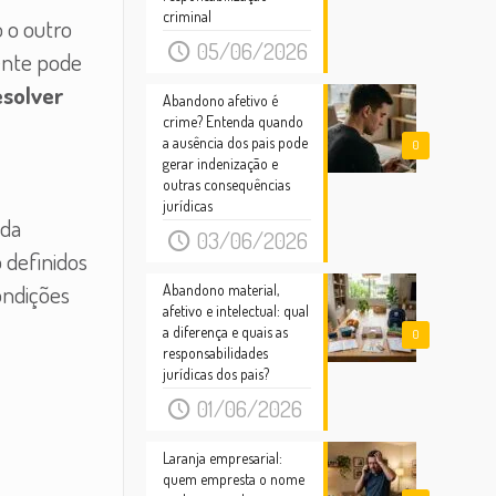
criminal
 o outro
05/06/2026
ente pode
esolver
Abandono afetivo é
crime? Entenda quando
a ausência dos pais pode
0
gerar indenização e
outras consequências
jurídicas
ada
03/06/2026
o definidos
ondições
Abandono material,
afetivo e intelectual: qual
a diferença e quais as
0
responsabilidades
jurídicas dos pais?
01/06/2026
Laranja empresarial:
quem empresta o nome