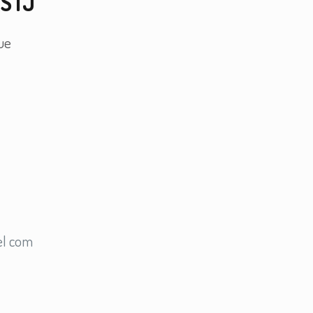
 STJ
que
vel com