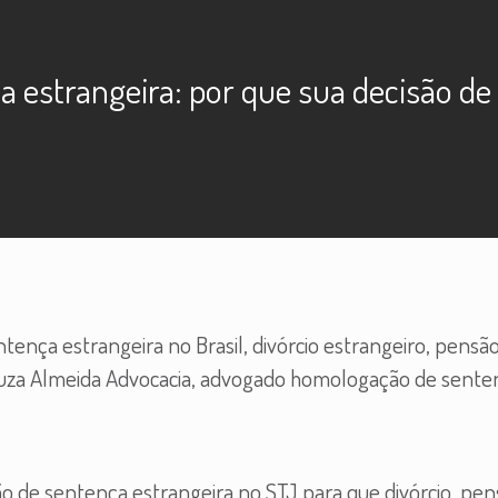
estrangeira: por que sua decisão de o
ença estrangeira no Brasil, divórcio estrangeiro, pensã
Creuza Almeida Advocacia, advogado homologação de sente
 de sentença estrangeira no STJ para que divórcio, pen