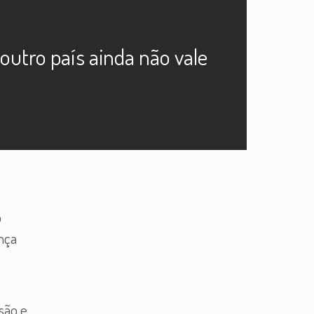
utro país ainda não vale
o
nça
são e