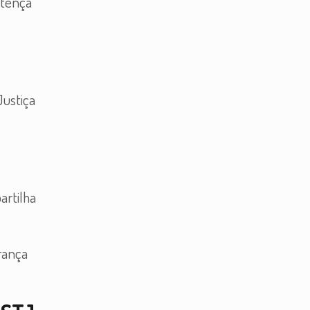
ntença
Justiça
artilha
rança