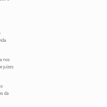
o
ida.
ta nos
e juízes
to
is da