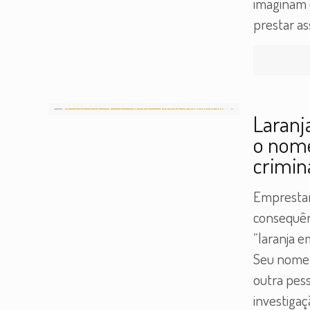
imaginam 
prestar as
Laranj
o nom
crimin
Emprestar
consequên
“laranja 
Seu nome
outra pes
investigaç