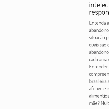
intelec
respon
Entenda a
abandono 
situação p
quais são 
abandono 
cada uma d
Entender 
compreend
brasileira
afetivo e 
alimentíci
mãe? Muit