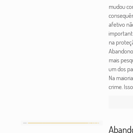
mudou com
consequên
afetivo nã
importante
na proteçã
Abandono 
mais pesq
um dos pa
Na maioria
crime. Iss
Abando