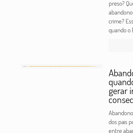
preso? Q
abandono 
crime? Es
quando o
Abando
quando
gerar 
conseq
Abandono 
dos pais p
entre aba