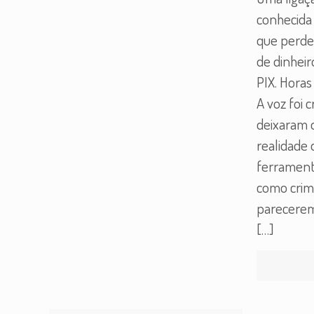
conhecida 
que perdeu
de dinheir
PIX. Horas
A voz foi c
deixaram 
realidade 
ferrament
como crim
parecerem
[…]