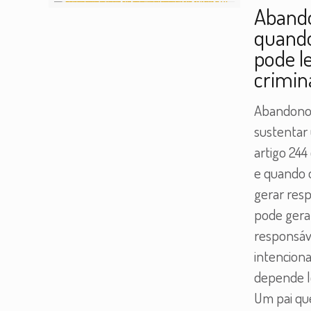
Abando
quando
pode l
crimin
Abandono 
sustentar 
artigo 244
e quando 
gerar resp
pode gera
responsáve
intencion
depende l
Um pai qu