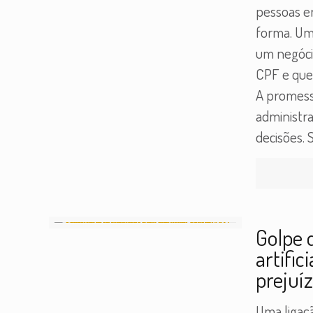
pessoas 
forma. Um 
um negócio
CPF e que 
A promess
administra
decisões.
Golpe 
artifi
prejuí
Uma ligaç