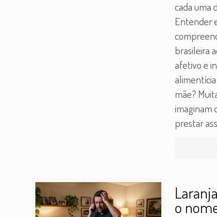
cada uma d
Entender e
compreende
brasileira 
afetivo e i
alimentíci
mãe? Muita
imaginam q
prestar ass
Laranj
o nome