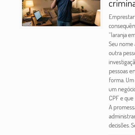
crimin
Emprestar
consequên
“laranja e
Seu nome 
outra pes
investigaçã
pessoas e
forma. Um 
um negócio
CPF e que 
A promessa
administrar
decisões. 