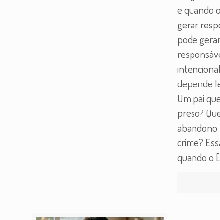
e quando o
gerar resp
pode gerar
responsáve
intenciona
depende le
Um pai que
preso? Qu
abandono m
crime? Ess
quando o
[