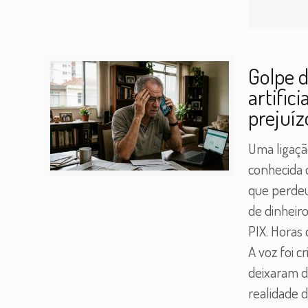
Golpe d
artific
prejuíz
Uma ligaçã
conhecida d
que perdeu
de dinheir
PIX. Horas
A voz foi c
deixaram d
realidade d