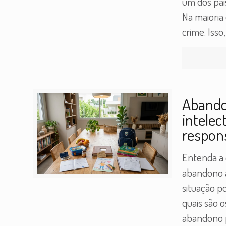
um dos pai
Na maioria
crime. Isso
Abandon
intelec
respons
Entenda a 
abandono a
situação po
quais são o
abandono p