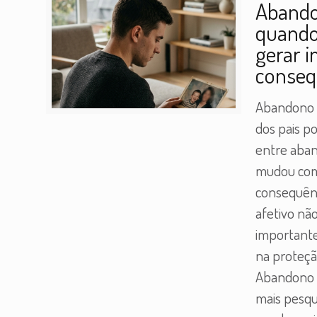
Abando
quando
gerar i
conseq
Abandono a
dos pais po
entre aban
mudou com 
consequênc
afetivo nã
importante
na proteçã
Abandono a
mais pesqu