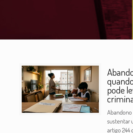
Abando
quando
pode le
crimina
Abandono m
sustentar 
artigo 244 