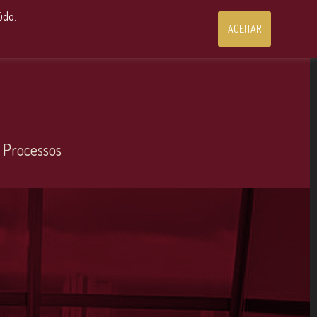
Consultoria Jurídica OnLine
údo.
ACEITAR
 Processos