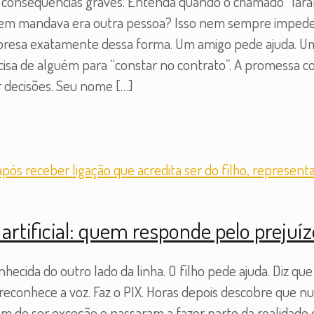
consequências graves. Entenda quando o chamado “lara
m mandava era outra pessoa? Isso nem sempre impede u
esa exatamente dessa forma. Um amigo pede ajuda. Um f
cisa de alguém para “constar no contrato”. A promessa co
ar decisões. Seu nome
[…]
 artificial: quem responde pelo prejuí
cida do outro lado da linha. O filho pede ajuda. Diz que
econhece a voz. Faz o PIX. Horas depois descobre que nun
ram de ser exceção e passaram a fazer parte da realidade d