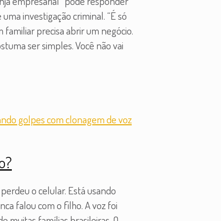
nja empresarial” pode responder
ma investigação criminal. “É só
amiliar precisa abrir um negócio.
stuma ser simples. Você não vai
zo?
 perdeu o celular. Está usando
ca falou com o filho. A voz foi
e muitas famílias brasileiras. O