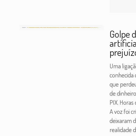
Golpe d
artific
prejuíz
Uma ligaçã
conhecida d
que perdeu
de dinheir
PIX. Horas
A voz foi c
deixaram d
realidade d