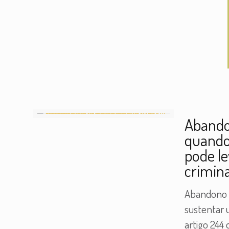
Abando
quando
pode le
crimina
Abandono m
sustentar 
artigo 244 