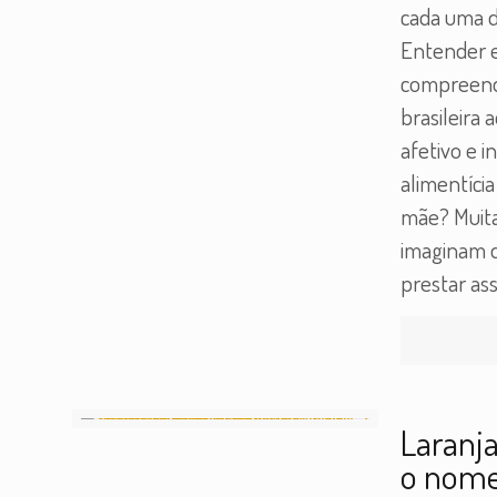
cada uma d
Entender e
compreende
brasileira 
afetivo e i
alimentíci
mãe? Muita
imaginam q
prestar ass
Laranj
o nome