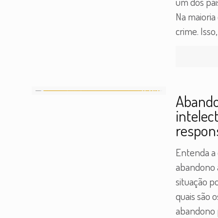
um dos pai
Na maioria
crime. Isso
Abandon
intelec
respons
Entenda a 
abandono a
situação po
quais são o
abandono p