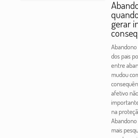
Abando
quando
gerar i
conseq
Abandono a
dos pais po
entre aban
mudou com 
consequênc
afetivo nã
importante
na proteçã
Abandono a
mais pesqu