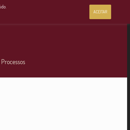
Consultoria Jurídica OnLine
údo.
ACEITAR
 Processos