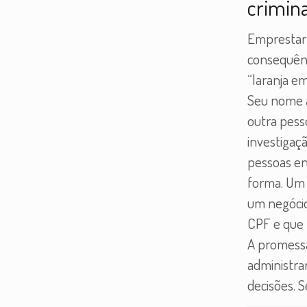
crimin
Emprestar
consequên
“laranja e
Seu nome 
outra pes
investigaçã
pessoas e
forma. Um 
um negócio
CPF e que 
A promessa
administrar
decisões. 