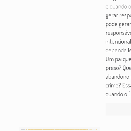
e quando o
gerar resp
pode gerar
responsáve
intenciona
depende le
Um pai que
preso? Qu
abandono m
crime? Ess
quando o
[