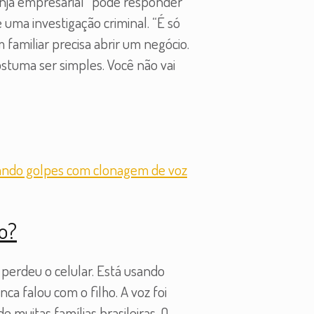
nja empresarial” pode responder
ma investigação criminal. “É só
amiliar precisa abrir um negócio.
stuma ser simples. Você não vai
zo?
 perdeu o celular. Está usando
ca falou com o filho. A voz foi
e muitas famílias brasileiras. O