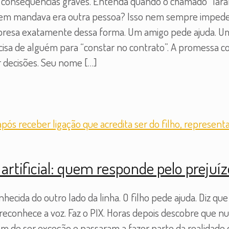
consequências graves. Entenda quando o chamado “lara
m mandava era outra pessoa? Isso nem sempre impede u
esa exatamente dessa forma. Um amigo pede ajuda. Um f
cisa de alguém para “constar no contrato”. A promessa co
ar decisões. Seu nome
[…]
 artificial: quem responde pelo prejuí
cida do outro lado da linha. O filho pede ajuda. Diz que
econhece a voz. Faz o PIX. Horas depois descobre que nun
ram de ser exceção e passaram a fazer parte da realidade d